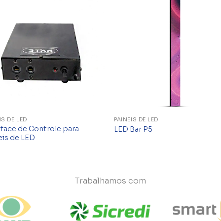
Add to
Add 
wishlist
wishl
IS DE LED
PAINÉIS DE LED
rface de Controle para
LED Bar P5
eis de LED
Trabalhamos com