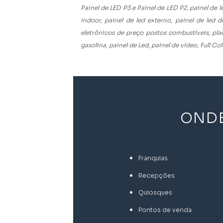
Painel de LED P3 e Painel de LED P2, painel de l
indoor, painel de led externo, painel de led
eletrônicos de preço postos combustíveis, placa
gasolina, painel de Led, painel de vídeo, Full Col
ONDE
Franquias
Recepções
Quiosques
Pontos de venda