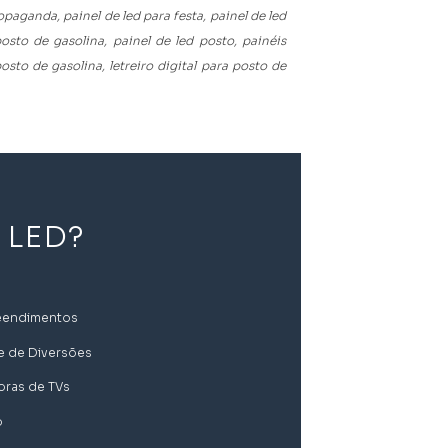
opaganda, painel de led para festa, painel de led
osto de gasolina, painel de led posto, painéis
osto de gasolina, letreiro digital para posto de
 LED?
eendimentos
e de Diversões
oras de TVs
o