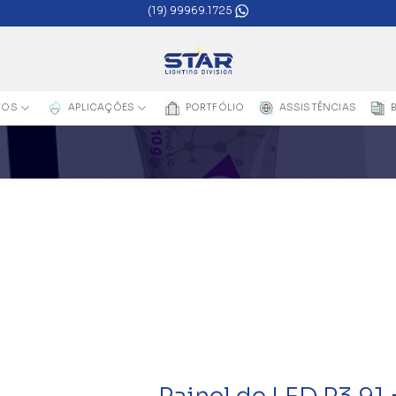
(19) 99969.1725
TOS
APLICAÇÕES
PORTFÓLIO
ASSISTÊNCIAS
Add to
wishlist