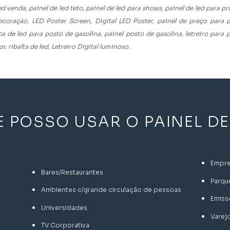
ed venda, painel de led teto, painel de led para shows, painel de led para pr
 decoração, LED Poster Screen,
Digital LED Poster, painel de preço para p
 de led para posto de gasolina, painel posto de gasolina, letreiro para p
or, ribalta de led, Letreiro Digital luminoso.
 POSSO USAR O PAINEL DE
Empr
Bares/Restaurantes
Parqu
Ambientes c/grande circulação de pessoas
Emiss
Universidades
Varej
TV Corporativa