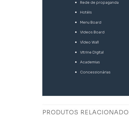
Rede de propaganda
Hotéis
Menu Board
Videos Board
Vídeo Wall
Vitrine Digital
Academias
Concessionárias
PRODUTOS RELACIONADO