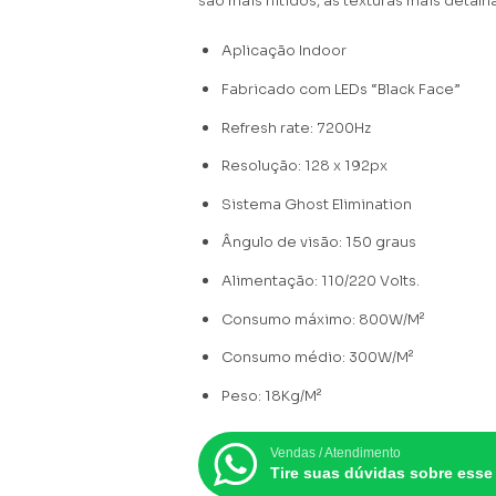
são mais nítidos, as texturas mais deta
Aplicação Indoor
Fabricado com LEDs “Black Face”
Refresh rate: 7200Hz
Resolução: 128 x 192px
Sistema Ghost Elimination
Ângulo de visão: 150 graus
Alimentação: 110/220 Volts.
Consumo máximo: 800W/M²
Consumo médio: 300W/M²
Peso: 18Kg/M²
Vendas / Atendimento
Tire suas dúvidas sobre esse