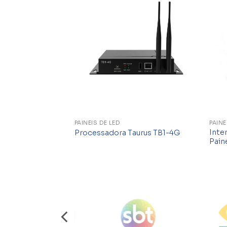
Add to
Add to
wishlist
wishlist
PAINÉIS DE LED
PAINÉ
.91 – Outdoor (3
Inte
Processadora Taurus TB1-4G
Pain