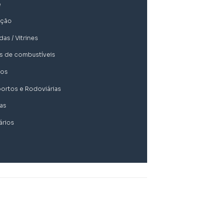
e
ação
as / Vitrines
s de combustíveis
ios
ortos e Rodoviárias
nas
ários