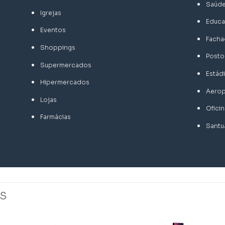
Saúd
Igrejas
Educ
Eventos
Fachad
Shoppings
Posto
Supermercados
Estád
Hipermercados
Aerop
Lojas
Ofici
Farmácias
Santu
S