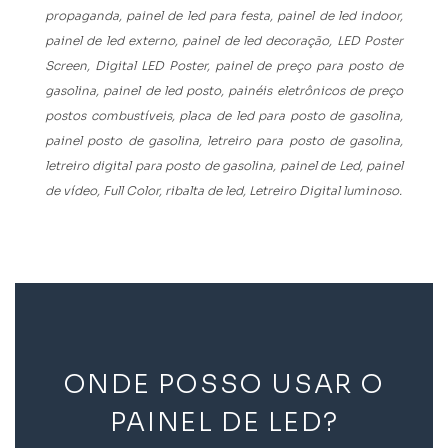
propaganda, painel de led para festa, painel de led indoor,
painel de led externo, painel de led decoração, LED Poster
Screen,
Digital LED Poster, painel de preço para posto de
gasolina, painel de led posto, painéis eletrônicos de preço
postos combustíveis, placa de led para posto de gasolina,
painel posto de gasolina, letreiro para posto de gasolina,
letreiro digital para posto de gasolina, painel de Led, painel
de vídeo, Full Color, ribalta de led, Letreiro Digital luminoso.
ONDE POSSO USAR O
PAINEL DE LED?