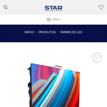
Skip
to
content
MENU
INÍCIO
»
PRODUTOS
»
PAINÉIS DE LED
Add to
wishlist