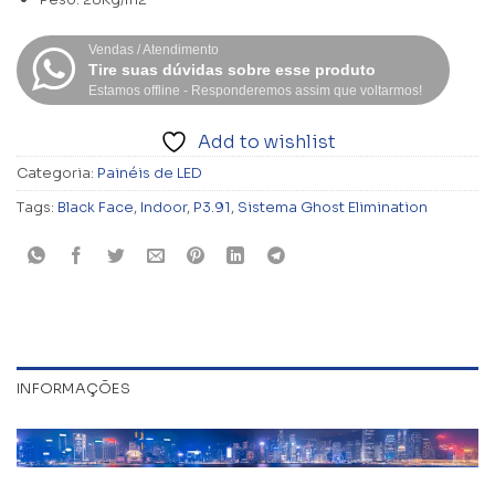
Peso: 28Kg/m2
Vendas / Atendimento
Tire suas dúvidas sobre esse produto
Estamos offline - Responderemos assim que voltarmos!
Add to wishlist
Categoria:
Painéis de LED
Tags:
Black Face
,
Indoor
,
P3.91
,
Sistema Ghost Elimination
INFORMAÇÕES