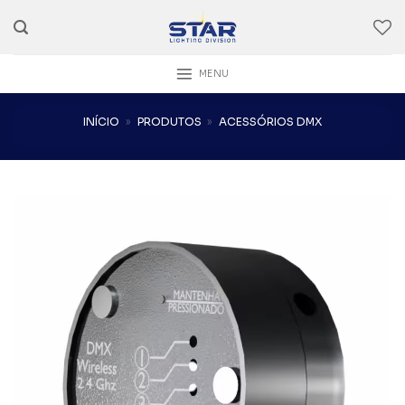
Skip
to
content
MENU
INÍCIO
»
PRODUTOS
»
ACESSÓRIOS DMX