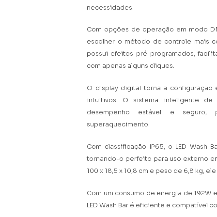
necessidades.
Com opções de operação em modo DMX 
escolher o método de controle mais c
possui efeitos pré-programados, facil
com apenas alguns cliques.
O display digital torna a configuraçã
intuitivos. O sistema inteligente d
desempenho estável e seguro, 
superaquecimento.
Com classificação IP65, o LED Wash Ba
tornando-o perfeito para uso externo e
100 x 18,5 x 10,8 cm e peso de 6,8 kg, ele 
Com um consumo de energia de 192W e 
LED Wash Bar é eficiente e compatível co