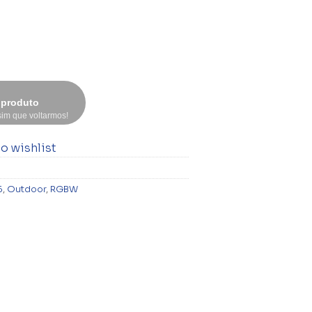
 produto
im que voltarmos!
o wishlist
6
,
Outdoor
,
RGBW