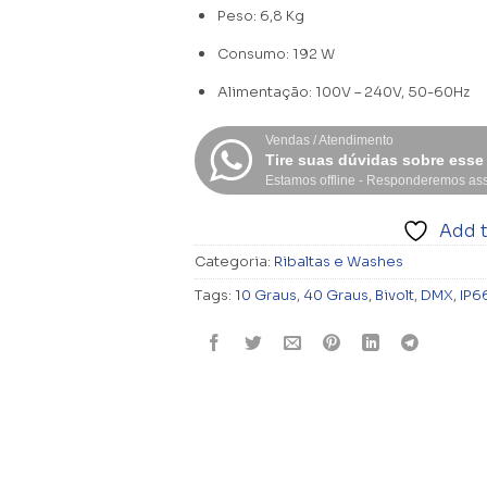
Peso: 6,8 Kg
Consumo: 192 W
Alimentação: 100V – 240V, 50-60Hz
Vendas / Atendimento
Tire suas dúvidas sobre esse
Estamos offline - Responderemos ass
Add t
Categoria:
Ribaltas e Washes
Tags:
10 Graus
,
40 Graus
,
Bivolt
,
DMX
,
IP6