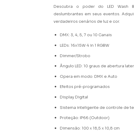
Descubra o poder do LED Wash B
deslumbrantes em seus eventos. Adqui
verdadeiros cenários de luz e cor.
DMX: 3, 4, 5, 7 ou 10 Canais
LEDs: 16x15W 4 in 1 RGBW
Dimmer/Strobo
Ângulo LED: 10 graus de abertura later
Opera em modo: DMX e Auto
Efeitos pré-programados
Display Digital
Sistema inteligente de controle de t
Proteção: IP66 (Outdoor)
Dimensão: 100 x 18,5 x 10,8 cm