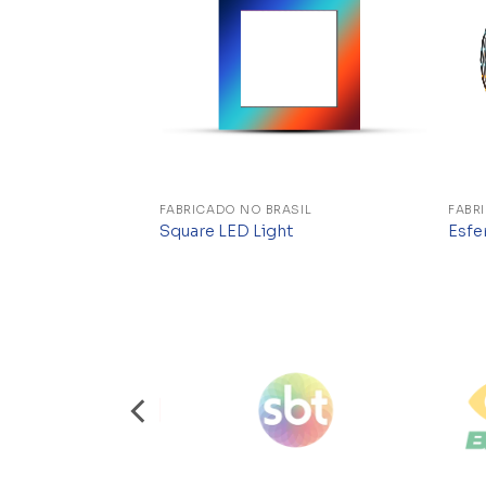
FABRICADO NO BRASIL
FABR
 CW WW (15º e
Square LED Light
Esfe