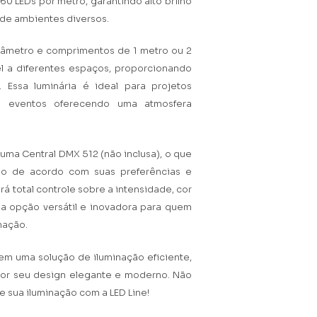
 60 LEDs por metro, garantindo alto brilho
de ambientes diversos.
âmetro e comprimentos de 1 metro ou 2
vel a diferentes espaços, proporcionando
 Essa luminária é ideal para projetos
s e eventos oferecendo uma atmosfera
 uma Central DMX 512 (não inclusa), o que
ção de acordo com suas preferências e
á total controle sobre a intensidade, cor
uma opção versátil e inovadora para quem
nação.
 em uma solução de iluminação eficiente,
 por seu design elegante e moderno. Não
e sua iluminação com a LED Line!