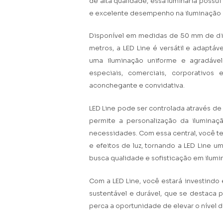
de alta qualidade, essa luminária possui
e excelente desempenho na iluminação 
Disponível em medidas de 50 mm de di
metros, a LED Line é versátil e adaptá
uma iluminação uniforme e agradável.
especiais, comerciais, corporativo
aconchegante e convidativa.
LED Line pode ser controlada através de
permite a personalização da ilumina
necessidades. Com essa central, você ter
e efeitos de luz, tornando a LED Line 
busca qualidade e sofisticação em ilumi
Com a LED Line, você estará investindo
sustentável e durável, que se destaca
perca a oportunidade de elevar o nível d