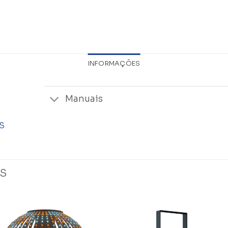
INFORMAÇÕES
Manuais
S
S
Add to
Add 
wishlist
wishl