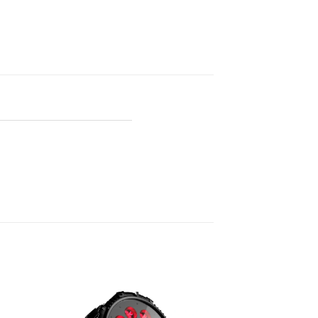
to
Add to
ist
wishlist