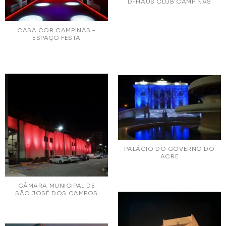
D-HAUS CLUB CAMPINAS
CASA COR CAMPINAS –
ESPAÇO FESTA
PALÁCIO DO GOVERNO DO
ACRE
CÂMARA MUNICIPAL DE
SÃO JOSÉ DOS CAMPOS