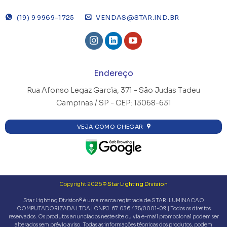
(19) 9 9969-1725
VENDAS@STAR.IND.BR
Endereço
Rua Afonso Legaz Garcia, 371 -
São Judas Tadeu
Campinas / SP - CEP: 13068-631
VEJA COMO CHEGAR
Copyright 2026 ©
Star Lighting Division
Star Lighting Division® é uma marca registrada de STAR ILUMINACAO
COMPUTADORIZADA LTDA | CNPJ: 67.036.475/0001-09 | Todos os direitos
reservados. Os produtos anunciados neste site ou via e-mail promocional podem ser
alterados sem prévio aviso. Todas as informações técnicas dos produtos, podem