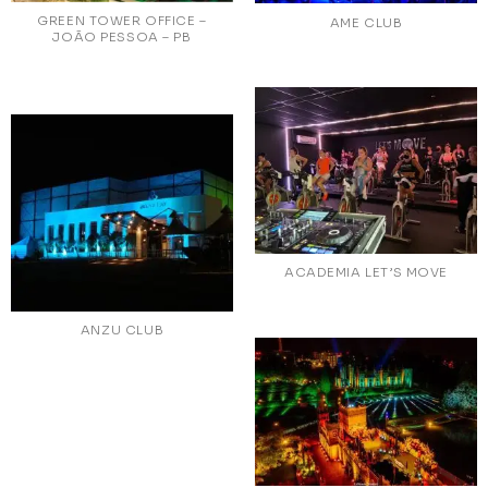
GREEN TOWER OFFICE –
AME CLUB
JOÃO PESSOA – PB
ACADEMIA LET’S MOVE
ANZU CLUB