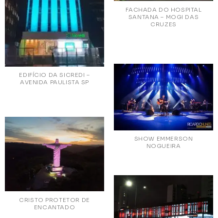
FACHADA DO HOSPITAL
SANTANA – MOGI DAS
CRUZES
EDIFÍCIO DA SICREDI –
AVENIDA PAULISTA SP
SHOW EMMERSON
NOGUEIRA
CRISTO PROTETOR DE
ENCANTADO