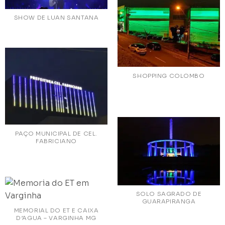
SHOW DE LUAN SANTANA
SHOPPING COLOMBO
PAÇO MUNICIPAL DE CEL.
FABRICIANO
SOLO SAGRADO DE
GUARAPIRANGA
MEMORIAL DO ET E CAIXA
D’AGUA – VARGINHA MG