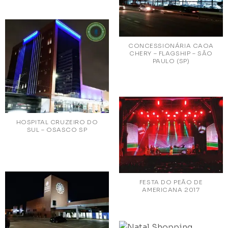
CONCESSIONÁRIA CAOA
CHERY – FLAGSHIP – SÃO
PAULO (SP)
HOSPITAL CRUZEIRO DO
SUL – OSASCO SP
FESTA DO PEÃO DE
AMERICANA 2017