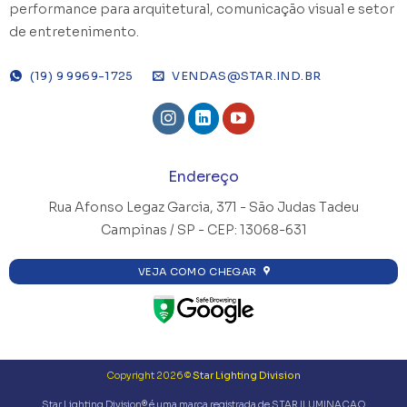
performance para arquitetural, comunicação visual e setor
de entretenimento.
(19) 9 9969-1725
VENDAS@STAR.IND.BR
Endereço
Rua Afonso Legaz Garcia, 371 -
São Judas Tadeu
Campinas / SP - CEP: 13068-631
VEJA COMO CHEGAR
Copyright 2026 ©
Star Lighting Division
Star Lighting Division® é uma marca registrada de STAR ILUMINACAO