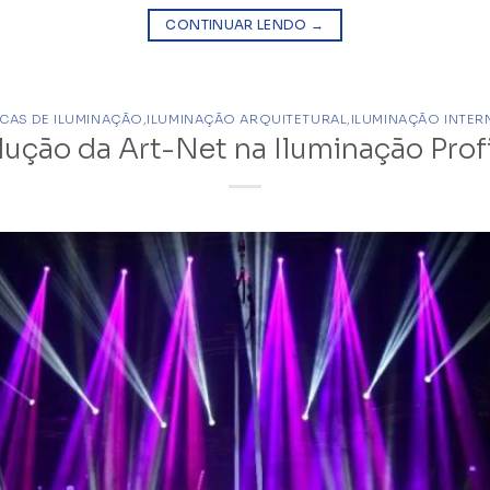
CONTINUAR LENDO
→
ICAS DE ILUMINAÇÃO
,
ILUMINAÇÃO ARQUITETURAL
,
ILUMINAÇÃO INTER
lução da Art-Net na Iluminação Profi