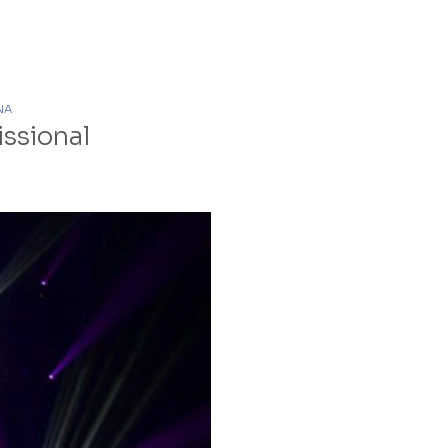
NA
ssional