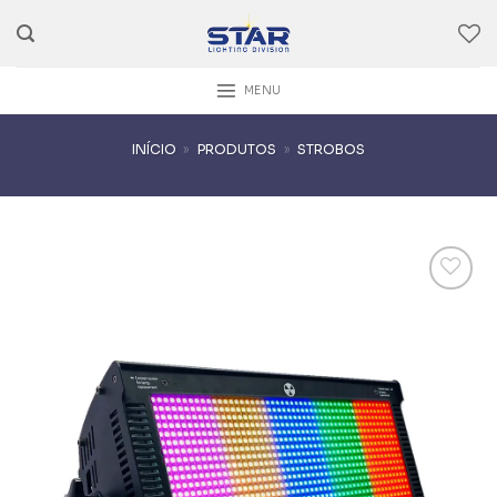
Skip
to
content
MENU
INÍCIO
»
PRODUTOS
»
STROBOS
Add to
wishlist