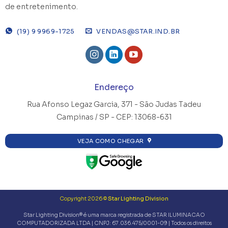
de entretenimento.
(19) 9 9969-1725
VENDAS@STAR.IND.BR
Endereço
Rua Afonso Legaz Garcia, 371 -
São Judas Tadeu
Campinas / SP - CEP: 13068-631
VEJA COMO CHEGAR
Copyright 2026 ©
Star Lighting Division
Star Lighting Division® é uma marca registrada de STAR ILUMINACAO
COMPUTADORIZADA LTDA | CNPJ: 67.036.475/0001-09 | Todos os direitos